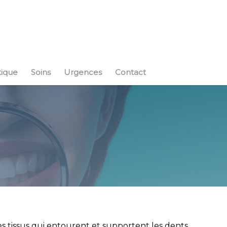
tique
Soins
Urgences
Contact
es tissus qui entourent et supportent les dents