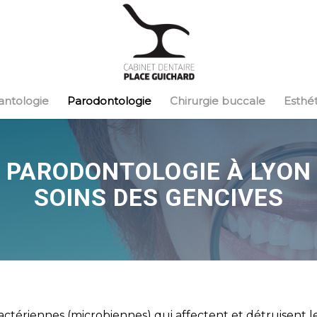
antologie
Parodontologie
Chirurgie buccale
Esthé
PARODONTOLOGIE À LYON
SOINS DES GENCIVES
actériennes (microbiennes) qui affectent et détruisent l