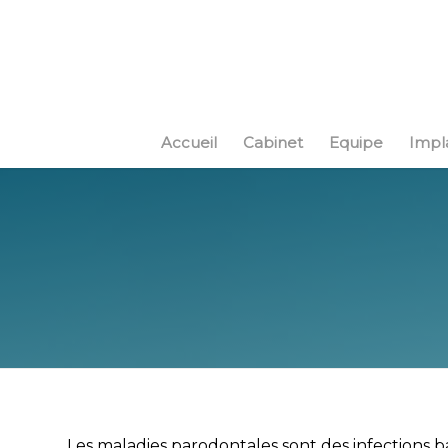
Accueil
Cabinet
Equipe
Impl
Les maladies parodontales sont des infections b